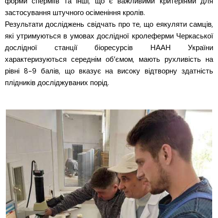
форми сперміїв та інші, що є важливими критеріями для
застосування штучного осіменіння кролів.
Результати досліджень свідчать про те, що еякуляти самців,
які утримуються в умовах дослідної кролеферми Черкаської
дослідної станції біоресурсів НААН України
характеризуються середнім об’ємом, мають рухливість на
рівні 8-9 балів, що вказує на високу відтворну здатність
плідників досліджуваних порід.