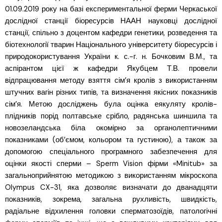
01.09.2019 року на базі експериментальної ферми Черкаської
дослідної станції біоресурсів НААН науковці дослідної
станції, спільно з доцентом кафедри генетики, розведення та
біотехнології тварин Національного університету біоресурсів і
природокористування України к. с.-г. н. Бочковим В.М., та
аспірантом цієї ж кафедри Якубцем Т.В. провели
відпрацювання методу взяття сім’я кролів з використанням
штучних вагін різних типів, та визначення якісних показників
сім’я. Метою досліджень була оцінка еякуляту кролів-
плідників порід полтавське срібло, радянська шиншила та
новозеландська біла окомірно за органолептичними
показниками (об’ємом, кольором та густиною), а також за
допомогою спеціального програмного забезпечення для
оцінки якості сперми – Sperm Vision фірми «Minitub» за
загальноприйнятою методикою з використанням мікроскопа
Olympus CX-31, яка дозволяє визначати до дванадцяти
показників, зокрема, загальна рухливість, швидкість,
радіальне відхилення головки сперматозоїдів, патологічні