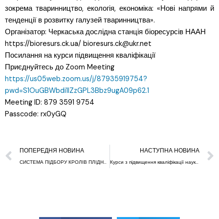
зокрема тваринництво, екологія, економіка: «Нові напрями й
тенденції в розвитку галузей тваринництва».
Організатор: Черкаська дослідна станція біоресурсів НААН
https://bioresurs.ck.ua/ bioresurs.ck@ukr.net
Посилання на курси підвищення кваліфікації
Приєднуйтесь до Zoom Meeting
https://us05web.zoom.us/j/87935919754?
pwd=S1OuGBWbdi1lZzGPL3Bbz9ugA09p62.1
Meeting ID: 879 3591 9754
Passcode: rx0yGQ
ПОПЕРЕДНЯ НОВИНА
НАСТУПНА НОВИНА
СИСТЕМА ПІДБОРУ КРОЛІВ ПЛІДНИКІВ ЗА ВИКОРИСТАННЯМ BLUP-AM МОДЕЛІ
Курси з підвищення кваліфікації наукових працівників наукових установ НААН та науково-педагогічних працівників аграрних закладів