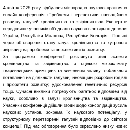
4 квітня 2025 року відбулася міжнародна науково-практична
онлайн конференція «Проблеми і перспективи інноваційного
розвитку галузей кролівництва та звірівництва». Експертне
середовище учасників об’єднало науковців чотирьох держав:
України, Республіки Молдова, Республіки Болгарія і Польщі
через обговорення стану галузі кролівництва та хутрового
звірівництва, проблеми та перспективи їх розвитку.
За програмою конференції розглянуто різні аспекти
кролівництва та звірівництва: з оцінкою мікроклімату
тваринницьких приміщень та вивченням впливу глобального
потепління на діяльність галузей; інноваційні розробки годівлі
і пріоритети розвитку; удосконалення генетичних ресурсів
тощо. Сучасні виклики потребують багатьох відповідей від
науки, особливо в галузі кролівництва та звірівництва.
Учасники конференції дійшли згоди щодо консолідації зусиль
наукових установ, зокрема їх наукового потенціалу, у
структурному перетворенні галузей відповідно до світової
концепції. Під час обговорення було окреслено низку нових