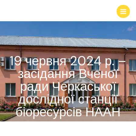
19 червня 2024 р. –
засідання Вченої
ради Черкаської
дослідної станції
біоресурсів НААН