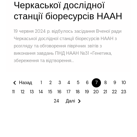
Черкаської дослідної
станції біоресурсів НААН
19 червня 2024 р. відбулось засідання Вченої ради
Черкаської дослідної станції біоресурсів НААН з
розгляду та обговорення піврічних звітів з
виконання завдань ПНД НААН №31 «Генетика,
збереження та відтворення...
Назад
1
2
3
4
5
6
7
8
9
10
11
12
13
14
15
16
17
18
19
20
21
22
23
24
Далі