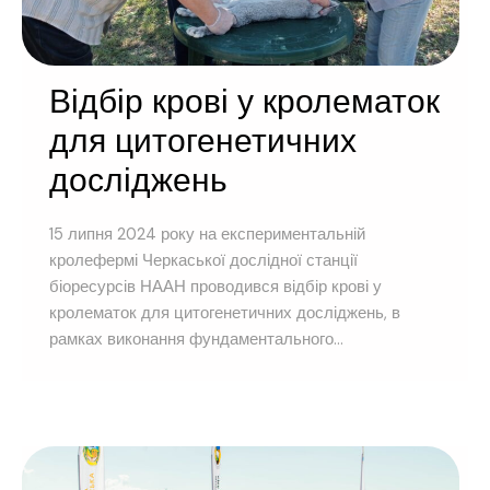
Відбір крові у кролематок
для цитогенетичних
досліджень
15 липня 2024 року на експериментальній
кролефермі Черкаської дослідної станції
біоресурсів НААН проводився відбір крові у
кролематок для цитогенетичних досліджень, в
рамках виконання фундаментального...