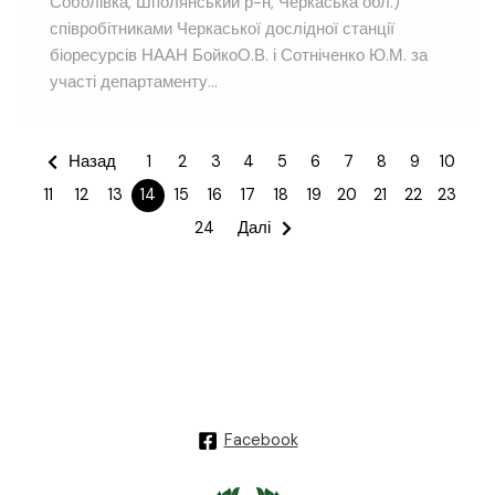
Соболівка, Шполянський р-н, Черкаська обл.)
співробітниками Черкаської дослідної станції
біоресурсів НААН БойкоО.В. і Сотніченко Ю.М. за
участі департаменту...
Назад
1
2
3
4
5
6
7
8
9
10
11
12
13
14
15
16
17
18
19
20
21
22
23
24
Далі
Facebook