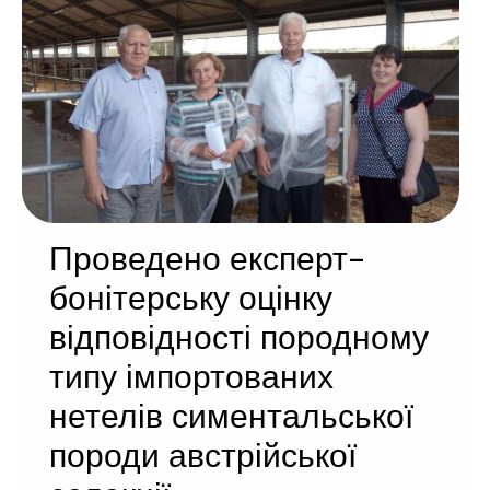
Проведено експерт-
бонітерську оцінку
відповідності породному
типу імпортованих
нетелів симентальської
породи австрійської