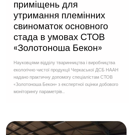
приміщень для
утримання племінних
свиноматок основного
стада в умовах СТОВ
«Золотоноша Бекон»
Науковцями відділу тваринництва і виробництва
екологічно чистої продукції Черкаської ДСБ НААН
надано практичну допомогу спеціалістам СТОВ
«Золотоноша Бекон» з експертної оцінки добового
моніторингу параметрів...