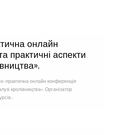
ктична онлайн
та практичні аспекти
івництва».
во-практична онлайн конференція
алузі кролівництва». Організатор
сів...