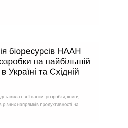
ія біоресурсів НААН
розробки на найбільшій
в Україні та Східній
дставила свої вагомі розробки, книги,
в різних напрямків продуктивності на