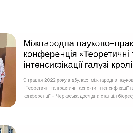
Міжнародна науково-пра
конференція «Теоретичні 
інтенсифікації галузі крол
9 травня 2022 року відбулася міжнародна науко
«Теоретичні та практичні аспекти інтенсифікації г
конференції – Черкаська дослідна станція біоресур