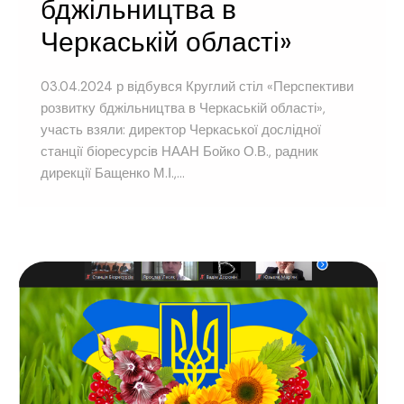
бджільництва в
Черкаській області»
03.04.2024 р відбувся Круглий стіл «Перспективи
розвитку бджільництва в Черкаській області»,
участь взяли: директор Черкаської дослідної
станції біоресурсів НААН Бойко О.В., радник
дирекції Бащенко М.І.,...