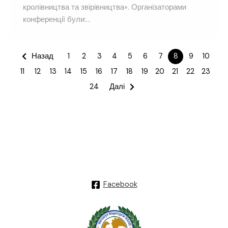
кролівництва та звірівництва». Організаторами
конференції були:...
Назад
1
2
3
4
5
6
7
8
9
10
11
12
13
14
15
16
17
18
19
20
21
22
23
24
Далі
Facebook