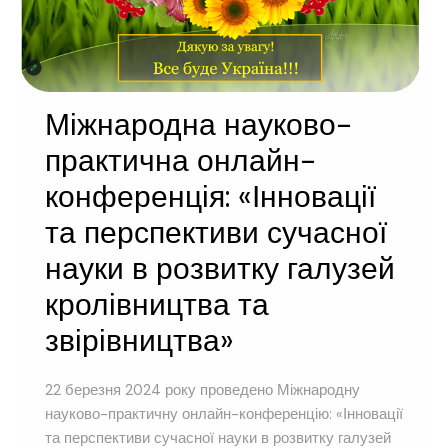
Міжнародна науково-
практична онлайн-
конференція: «Інновації
та перспективи сучасної
науки в розвитку галузей
кролівництва та
звірівництва»
22 березня 2024 року проведено Міжнародну
науково-практичну онлайн-конференцію: «Інновації
та перспективи сучасної науки в розвитку галузей