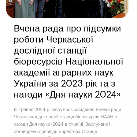
Вчена рада про підсумки
роботи Черкаської
дослідної станції
біоресурсів Національної
академії аграрних наук
України за 2023 рік та з
нагоди «Дня науки 2024»
13 травня 2024 р. відбулось засідання Вченої ради
Черкаської дослідної станції біоресурсів НААН з
нагоди Дня науки-2024 в Україні Заслухано і
обговорено доповідь директора Станції