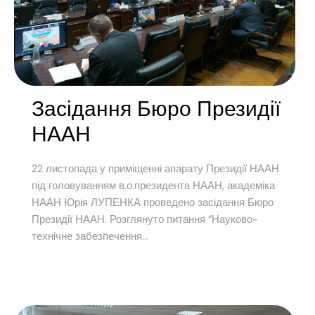
Засідання Бюро Президії
НААН
22 листопада у приміщенні апарату Президії НААН
під головуванням в.о.президента НААН, академіка
НААН Юрія ЛУПЕНКА проведено засідання Бюро
Президії НААН. Розглянуто питання “Науково-
технічне забезпечення...