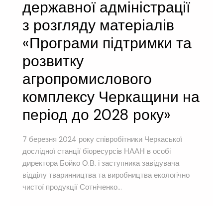
державної адміністрації
з розгляду матеріалів
«Програми підтримки та
розвитку
агропромислового
комплексу Черкащини на
період до 2028 року»
7 березня 2024 року співробітники Черкаської
дослідної станції біоресурсів НААН в особі
директора Бойко О.В. і заступника завідувача
відділу тваринництва та виробництва екологічно
чистої продукції Сотніченко...