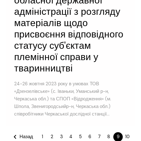
обласної державної
адміністрації з розгляду
матеріалів щодо
присвоєння відповідного
статусу суб'єктам
племінної справи у
тваринництві
24-26 жовтня 2023 року в умовах ТОВ
«Дзензелівське» (с. Іваньки, Уманський р-н,
Черкаська обл.) та СПОП «Відродження» (м.
Шпола, Звенигородсьийр-н, Черкаська обл.)
співробітники Черкаської дослідної станції...
Назад
1
2
3
4
5
6
7
8
9
10