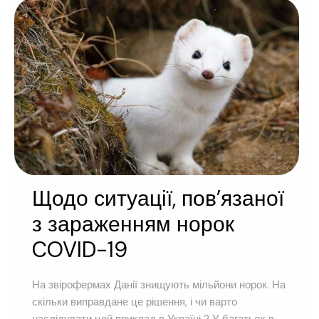
Щодо ситуації, пов’язаної
з зараженням норок
COVID-19
На звірофермах Данії знищують мільйони норок. На
скільки виправдане це рішення, і чи варто