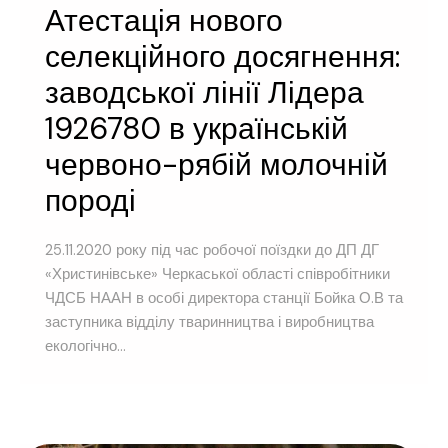
Атестація нового
селекційного досягнення:
заводської лінії Лідера
1926780 в українській
червоно-рябій молочній
породі
25.11.2020 року під час робочої поїздки до ДП ДГ
«Христинівське» Черкаської області співробітники
ЧДСБ НААН в особі директора станції Бойка О.В та
заступника відділу тваринництва і виробництва
екологічно...