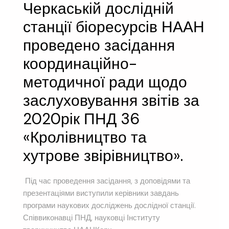
Черкаській дослідній
станції біоресурсів НААН
проведено засідання
координаційно-
методичної ради щодо
заслуховування звітів за
2020рік ПНД 36
«Кролівництво та
хутрове звірівництво».
Під час проведення засідання, з доповідями та
презентаціями виступили керівники завдань
програми наукових досліджень дослідної станції.
Співвиконавці ПНД, науковці Інституту